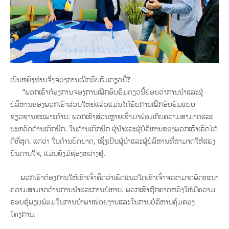
ເປັນຫຍັງທ່ານຈຶ່ງຈອງການເຝິກອົບຮົມດຽວນີ້
?
“ພວກເຮົາຕ້ອງການຈອງການເຝິກອົບຮົມດຽວນີ້ຍ້ອນວ່າການນຳແລະຜູ້
ບໍລິຫານຂອງພວກເຮົາສ່ວນໃຫຍ່ແລ້ວແມ່ນໄດ້ຮັບການເຝິກອົບຮົມແບບ
ຊ່ຽວຊານສະເພາະດ້ານ: ພວກເຂົາສ່ວນຫຼາຍເຂົ້າມາພ້ອມກັບຄວາມສາມາດແລະ
ປະຫວັດດ້ານເຕັກນິກ. ໃນດ້ານເຕັກນິກ ຜູ້ນຳແລະຜູ້ບໍລິຫານຂອງພວກເຮົາເຮັດໄດ້
ດີທີ່ສຸດ. ແຕ່ວ່າ ໃນດ້ານບົດບາດ, ເຊິ່ງເປັນຜູ້ນຳແລະຜູ້ບໍລິຫານທີ່ສາມາດໃຫ້ແຮງ
ບັນດານໃຈ, ແມ່ນຍັງມີຊ່ອງຫວ່າງຢູ່.
ພວກເຮົາຕ້ອງການໃຫ້ເຂົາເຈົ້າຄິດວ່າເຮັດແນວໃດເຂົາເຈົ້າຈະສາມາດພັດທະນາ
ຄວາມສາມາດດ້ານການນຳແລະການບໍຫານ. ພວກເຂົາຖືກຄາດຫວັງໃຫ້ມີຄວາມ
ຮອບຮູ້ພຽບພ້ອມໃນການນຳພາໜ່ວຍງານແລະໃນການບໍລິຫານຄຸ້ມຄອງ
ໂຄງການ.