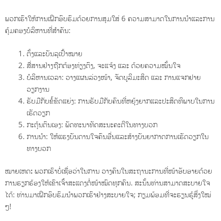
ພວກເຮົາໃຫ້ການເຝິກອົບຮົມດ້ວຍການສຸມໃສ່ 6 ຄວາມສາມາດໃນການນຳແລະການ
ຄຸ້ມຄອງບໍລິຫານທີ່ສຳຄັນ:
ຕັ້ງແລະບັນລຸເປົ້າໝາຍ
ສື່ສານຢ່າງຖືກຕ້ອງທ່ຽງຕົງ, ຈະແຈ້ງ ແລະ ດ້ວຍຄວາມໝັ້ນໃຈ
ບໍລິຫານເວລາ: ວາງແຜນລ່ວງໜ້າ, ຈັດບູລິມະສິດ ແລະ ການແຈກຢາຍ
ວຽກງານ
ຮັບມືກັບຂໍ້ຂັດແຍ່ງ: ການຮັບມືກັບຄົນທີ່ຫຍຸ້ງຍາກແລະປະສິດທິພາບໃນການ
ເຮັດວຽກ
ກະຕຸ້ນຕົນເອງ: ພັດທະນາທັດສະນະຄະຕິໃນທາງບວກ
ການນຳ: ໃຫ້ແຮງບັນດານໃຈຄົນອື່ນແລະສ້າງບັນຍາກາດການເຮັດວຽກໃນ
ທາງບວກ
ໝາຍເຫດ:
ພວກເຮົາບໍ່ເຊື່ອວ່າໃນການ ວາງຄົນໃນສະຖານະການທີ່ໜ້າອັບອາຍດ້ວຍ
ການຮຽກຮ້ອງໃຫ້ເຂົາເຈົ້າສະແດງຕໍ່ໜ້າໝົດທຸກຄົນ. ສະນັ້ນທ່ານສາມາດສະບາຍໃຈ
ໄດ້: ທ່ານມາເຝິກອົບຮົມນຳພວກເຮົາຢ່າງສະບາຍໃຈ; ກຽມພ້ອມທີ່ຈະຮຽນຮູ້ສິ່ງໃໝ່
ໆ!