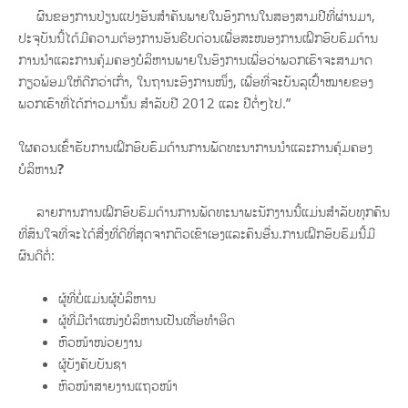
ຜົນຂອງການປ່ຽນແປງອັນສຳຄັນພາຍໃນອົງການໃນສອງສາມປີທີ່ຜ່ານມາ,
ປະຈຸບັນນີ້ໄດ້ມີຄວາມຕ້ອງການອັນຮີບດ່ວນເພື່ອສະໜອງການເຝິກອົບຮົມດ້ານ
ການນຳແລະການຄຸ້ມຄອງບໍລິຫານພາຍໃນອົງການເພື່ອວ່າພວກເຮົາຈະສາມາດ
ກຽວພ້ອມໃຫ້ດີກວ່າເກົ່າ, ໃນຖານະອົງການໜຶ່ງ, ເພື່ອທີ່ຈະບັນລຸເປົ້າໝາຍຂອງ
ພວກເຮົາທີ່ໄດ້ກ່າວມານັ້ນ ສຳລັບປີ 2012 ແລະ ປີຕໍ່ໆໄປ.”
ໃຜຄວນເຂົ້າຮັບການເຝິກອົບຮົມດ້ານການພັດທະນາການນຳແລະການຄຸ້ມຄອງ
ບໍລິຫານ
?
ລາຍການການເຝິກອົບຮົມດ້ານການພັດທະນາພະນັກງານນີ້ແມ່ນສຳລັບທຸກຄົນ
ທີ່ສົນໃຈທີ່ຈະໄດ້ສີ່ງທີ່ດີທີ່ສຸດຈາກຕົວເຂົາເອງແລະຄົນອື່ນ.ການເຝິກອົບຮົມນີ້ມີ
ຜົນດີຕໍ່:
ຜູ້ທີ່ບໍ່ແມ່ນຜູ້ບໍລິຫານ
ຜູ້ທີ່ມີຕຳແໜ່ງບໍລິຫານເປັນເທື່ອທຳອິດ
ຫົວໜ້າໜ່ວຍງານ
ຜູ້ບັງຄັບບັນຊາ
ຫົວໜ້າສາຍງານແຖວໜ້າ