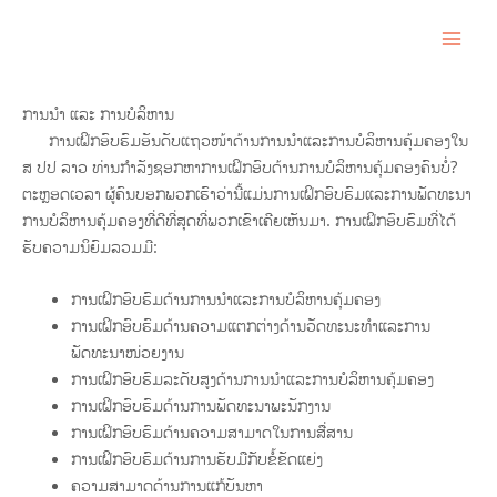
Skip
MAI
to
ME
content
ການນຳ ແລະ ການບໍລິຫານ
ການເຝິກອົບຮົມອັນດັບແຖວໜ້າດ້ານການນຳແລະການບໍລິຫານຄຸ້ມຄອງໃນ
ສ ປປ ລາວ ທ່ານກຳລັງຊອກຫາການເຝິກອົບດ້ານການບໍລິຫານຄຸ້ມຄອງຄົນບໍ່?
ຕະຫຼອດເວລາ ຜູ້ຄົນບອກພວກເຮົາວ່ານີ້ແມ່ນການເຝິກອົບຮົມແລະການພັດທະນາ
ການບໍລິຫານຄຸ້ມຄອງທີ່ດີທີ່ສຸດທີ່ພວກເຂົາເຄີຍເຫັນມາ. ການເຝິກອົບຮົມທີ່ໄດ້
ຮັບຄວາມນິຍົມລວມມີ:
ການເຝິກອົບຮົມດ້ານການນຳແລະການບໍລິຫານຄຸ້ມຄອງ
ການເຝິກອົບຮົມດ້ານຄວາມແຕກຕ່າງດ້ານວັດທະນະທຳແລະການ
ພັດທະນາໜ່ວຍງານ
ການເຝິກອົບຮົມລະດັບສູງດ້ານການນຳແລະການບໍລິຫານຄຸ້ມຄອງ
ການເຝິກອົບຮົມດ້ານການພັດທະນາພະນັກງານ
ການເຝິກອົບຮົມດ້ານຄວາມສາມາດໃນການສື່ສານ
ການເຝິກອົບຮົມດ້ານການຮັບມືກັບຂໍ້ຂັດແຍ່ງ
ຄວາມສາມາດດ້ານການແກ້ບັນຫາ