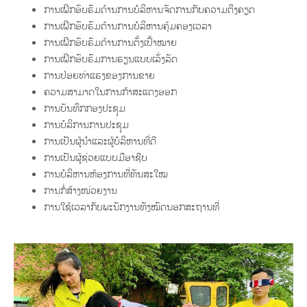
ການເຝິກອົບຮົມດ້ານການບໍລິຫານຈັດການກັບຄວາມຕຶງຄຽດ
ການເຝິກອົບຮົມດ້ານການບໍລິຫານຄຸ້ມຄອງເວລາ
ການເຝິກອົບຮົມດ້ານການຕັ້ງເປົ້າໝາຍ
ການເຝິກອົບຮົມການຮຽນແບບເລັ່ງລັດ
ການປ່ອຍທ່າແຮງຂອງການຂາຍ
ຄວາມສາມາດໃນການກ້າສະແດງອອກ
ການບັນທຶກກອງປະຊຸມ
ການບໍລິການການປະຊຸມ
ການເປັນຜູ້ນຳແລະຜູ້ບໍລິຫານທີ່ດີ
ການເປັນຜູ້ຊ່ວຍແບບມືອາຊີບ
ການບໍລິຫານຫ້ອງການທີ່ທັນສະໃໝ
ການກໍ່ສ້າງໜ່ວຍງານ
ການໃຊ້ເວລາກັບພະນັກງານທັງໝົດນອກສະຖານທີ່